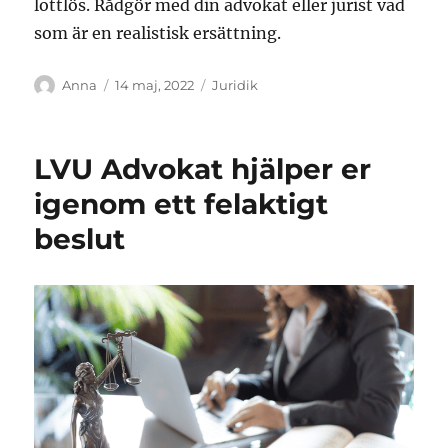
lottlös. Rådgör med din advokat eller jurist vad
som är en realistisk ersättning.
Författare
Publicerat
Kategorier
Anna
14 maj, 2022
Juridik
den
LVU Advokat hjälper er
igenom ett felaktigt
beslut