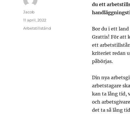
du ett arbetstil
Författare
Jacob
handläggningst
Publicerat
11 april, 2022
den
Kategorier
Arbetstillstånd
Bor du i ett lan
Grattis! För att
ett arbetstillst
kriteriet redan 
påbörjas.
Din nya arbetsg
arbetstagare ska 
kan ta lång tid,
och arbetsgivare
det ta så lång ti