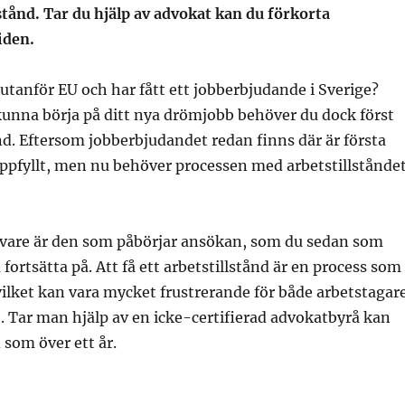
lstånd. Tar du hjälp av advokat kan du förkorta
iden.
d utanför EU och har fått ett jobberbjudande i Sverige?
 kunna börja på ditt nya drömjobb behöver du dock först
ånd. Eftersom jobberbjudandet redan finns där är första
uppfyllt, men nu behöver processen med arbetstillstånde
ivare är den som påbörjar ansökan, som du sedan som
fortsätta på. Att få ett arbetstillstånd är en process som
 vilket kan vara mycket frustrerande för både arbetstagar
. Tar man hjälp av en icke-certifierad advokatbyrå kan
d som över ett år.