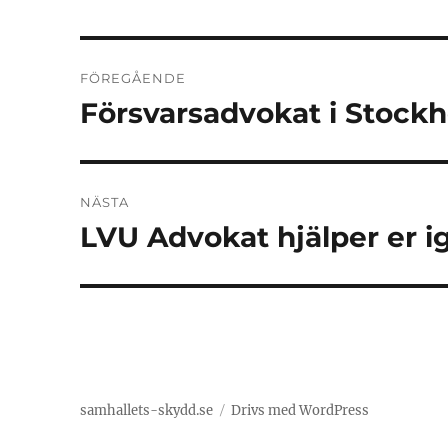
Inläggsnavigering
FÖREGÅENDE
Försvarsadvokat i Stockh
Föregående
inlägg:
NÄSTA
LVU Advokat hjälper er i
Nästa
inlägg:
samhallets-skydd.se
Drivs med WordPress