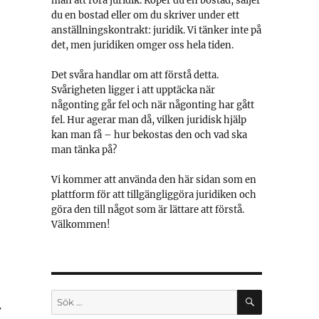
mån att röra juridik. Köper du en bostad, säljer
du en bostad eller om du skriver under ett
anställningskontrakt: juridik. Vi tänker inte på
det, men juridiken omger oss hela tiden.
Det svåra handlar om att förstå detta.
Svårigheten ligger i att upptäcka när
någonting går fel och när någonting har gått
fel. Hur agerar man då, vilken juridisk hjälp
kan man få – hur bekostas den och vad ska
man tänka på?
Vi kommer att använda den här sidan som en
plattform för att tillgängliggöra juridiken och
göra den till något som är lättare att förstå.
Välkommen!
SÖK
Sök
r
efter: