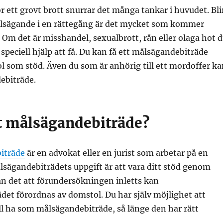
ör ett grovt brott snurrar det många tankar i huvudet. Bli
sägande i en rättegång är det mycket som kommer
Om det är misshandel, sexualbrott, rån eller olaga hot 
 speciell hjälp att få. Du kan få ett målsägandebiträde
l som stöd. Även du som är anhörig till ett mordoffer ka
ebiträde.
tt målsägandebiträde?
iträde
är en advokat eller en jurist som arbetar på en
sägandebiträdets uppgift är att vara ditt stöd genom
n det att förundersökningen inletts kan
et förordnas av domstol. Du har själv möjlighet att
l ha som målsägandebiträde, så länge den har rätt