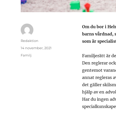
Om du bor i Hel
barns vårdnad, 
Författare
Redaktion
som är specialis
Publicerat
14 november, 2021
den
Kategorier
Familj
Familjerätt är de
Den reglerar ock
gentemot varandr
annat regleras 
det gäller skils
hjälp av en adv
Har du ingen ad
specialkunskape