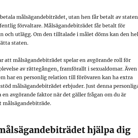
betala målsägandebiträdet, utan hen får betalt av staten
fentlig förvaltare. Målsägandebiträdet får betalt för
lan och utlägg. Om den tilltalade i målet döms kan den he
sätta staten.
sar att målsägandebiträdet spelar en avgörande roll för
plevelse av rättegången, framförallt i sexualdomar. Även
om har en personlig relation till förövaren kan ha extra
t stöd målsägandebiträdet erbjuder. Just denna personlig
a en avgörande faktor när det gäller frågan om du är
ett målsägandebiträde.
målsägandebiträdet hjälpa dig