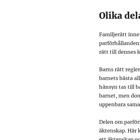
Olika del
Familjerätt inne
parförhållanden
rätt till dennes
Barns rätt regle
barnets bästa al
hänsyn tas till 
barnet, men dom
uppenbara samar
Delen om parför
äktenskap. Här k
ett äktenskap o