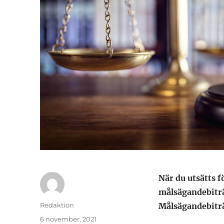
När du utsätts fö
målsägandebiträd
Författare
Redaktion
Målsägandebiträ
Publicerat
6 november, 2021