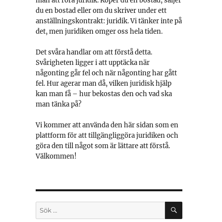
mån att röra juridik. Köper du en bostad, säljer
du en bostad eller om du skriver under ett
anställningskontrakt: juridik. Vi tänker inte på
det, men juridiken omger oss hela tiden.
Det svåra handlar om att förstå detta.
Svårigheten ligger i att upptäcka när
någonting går fel och när någonting har gått
fel. Hur agerar man då, vilken juridisk hjälp
kan man få – hur bekostas den och vad ska
man tänka på?
Vi kommer att använda den här sidan som en
plattform för att tillgängliggöra juridiken och
göra den till något som är lättare att förstå.
Välkommen!
SÖK
Sök
efter: