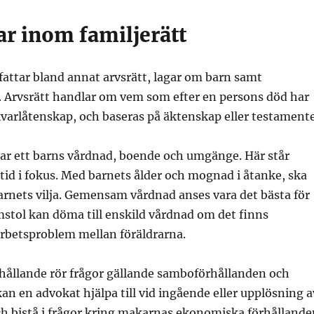
ar inom familjerätt
fattar bland annat arvsrätt, lagar om barn samt
. Arvsrätt handlar om vem som efter en persons död har
 kvarlåtenskap, och baseras på äktenskap eller testamente
rar ett barns vårdnad, boende och umgänge. Här står
ltid i fokus. Med barnets ålder och mognad i åtanke, ska
barnets vilja. Gemensam vårdnad anses vara det bästa för
stol kan döma till enskild vårdnad om det finns
betsproblem mellan föräldrarna.
hållande rör frågor gällande samboförhållanden och
an en advokat hjälpa till vid ingående eller upplösning a
ch bistå i frågor kring makarnas ekonomiska förhållande