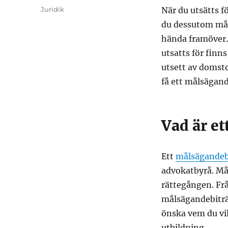
den
Kategorier
Juridik
När du utsätts f
du dessutom mål
hända framöver. 
utsatts för finns
utsett av domsto
få ett målsägand
Vad är e
Ett
målsägandeb
advokatbyrå. Mål
rättegången. Frå
målsägandebiträd
önska vem du vil
utbildning.