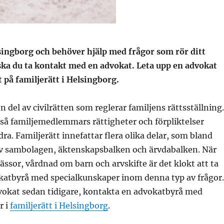
singborg och behöver hjälp med frågor som rör ditt
ska du ta kontakt med en advokat. Leta upp en advokat
t på familjerätt i Helsingborg.
n del av civilrätten som reglerar familjens rättsställning.
så familjemedlemmars rättigheter och förpliktelser
a. Familjerätt innefattar flera olika delar, som bland
av sambolagen, äktenskapsbalken och ärvdabalken. När
mässor, vårdnad om barn och arvskifte är det klokt att ta
okatbyrå med specialkunskaper inom denna typ av frågor.
vokat sedan tidigare, kontakta en advokatbyrå med
r i
familjerätt i Helsingborg
.