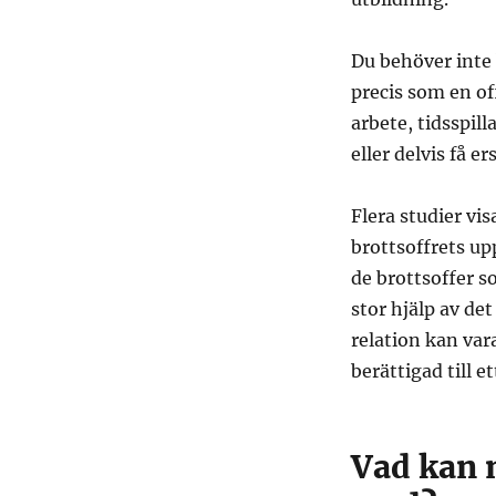
Du behöver inte 
precis som en of
arbete, tidsspil
eller delvis få er
Flera studier vi
brottsoffrets up
de brottsoffer s
stor hjälp av de
relation kan var
berättigad till 
Vad kan 