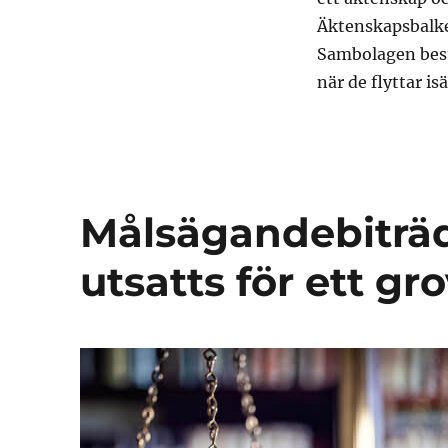
Äktenskapsbalke
Sambolagen best
när de flyttar isä
Målsägandebiträde
utsatts för ett gr